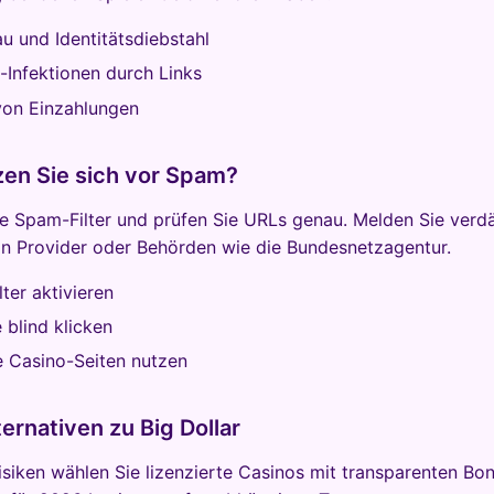
u und Identitätsdiebstahl
Infektionen durch Links
von Einzahlungen
en Sie sich vor Spam?
e Spam-Filter und prüfen Sie URLs genau. Melden Sie verd
an Provider oder Behörden wie die Bundesnetzagentur.
ter aktivieren
e blind klicken
le Casino-Seiten nutzen
ternativen zu Big Dollar
siken wählen Sie lizenzierte Casinos mit transparenten Bon