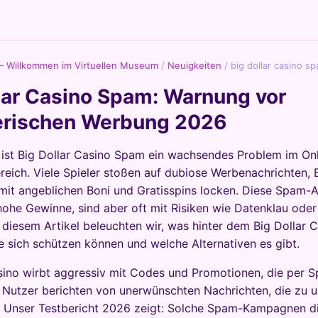
— Willkommen im Virtuellen Museum
/
Neuigkeiten
/
big dollar casino s
lar Casino Spam: Warnung vor
erischen Werbung 2026
ist Big Dollar Casino Spam ein wachsendes Problem im Onl
reich. Viele Spieler stoßen auf dubiose Werbenachrichten, 
mit angeblichen Boni und Gratisspins locken. Diese Spam-
ohe Gewinne, sind aber oft mit Risiken wie Datenklau oder
 diesem Artikel beleuchten wir, was hinter dem Big Dollar
ie sich schützen können und welche Alternativen es gibt.
sino wirbt aggressiv mit Codes und Promotionen, die per S
 Nutzer berichten von unerwünschten Nachrichten, die zu 
n. Unser Testbericht 2026 zeigt: Solche Spam-Kampagnen d