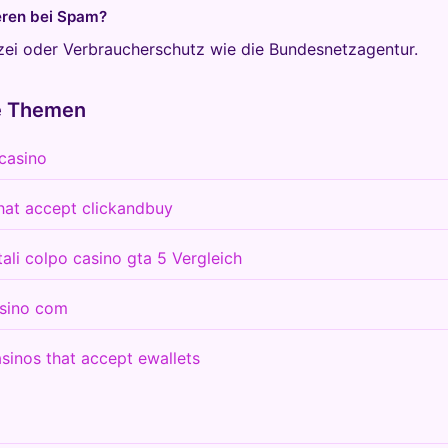
eren bei Spam?
izei oder Verbraucherschutz wie die Bundesnetzagentur.
e Themen
casino
that accept clickandbuy
tali colpo casino gta 5 Vergleich
sino com
asinos that accept ewallets