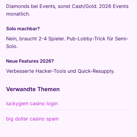
Diamonds bei Events, sonst Cash/Gold. 2026 Events
monatlich.
Solo machbar?
Nein, braucht 2-4 Spieler. Pub-Lobby-Trick für Semi-
Solo.
Neue Features 2026?
Verbesserte Hacker-Tools und Quick-Resupply.
Verwandte Themen
luckygem casino login
big dollar casino spam