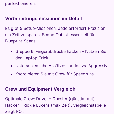
perfektionieren.
Vorbereitungsmissionen im Detail
Es gibt 5 Setup-Missionen. Jede erfordert Präzision,
um Zeit zu sparen. Scope Out ist essenziell für
Blueprint-Scans.
Gruppe 6: Fingerabdrücke hacken – Nutzen Sie
den Laptop-Trick
Unterschiedliche Ansätze: Lautlos vs. Aggressiv
Koordinieren Sie mit Crew für Speedruns
Crew und Equipment Vergleich
Optimale Crew: Driver – Chester (günstig, gut),
Hacker – Rickie Lukens (max Zeit). Vergleichstabelle
zeigt ROI.