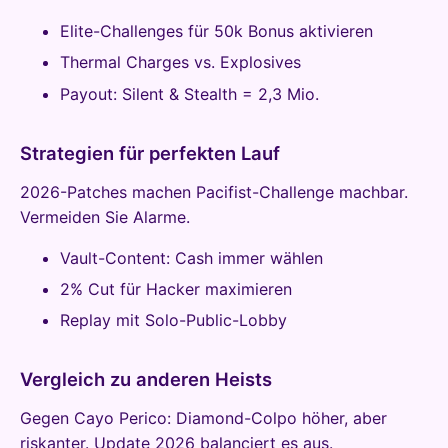
Elite-Challenges für 50k Bonus aktivieren
Thermal Charges vs. Explosives
Payout: Silent & Stealth = 2,3 Mio.
Strategien für perfekten Lauf
2026-Patches machen Pacifist-Challenge machbar.
Vermeiden Sie Alarme.
Vault-Content: Cash immer wählen
2% Cut für Hacker maximieren
Replay mit Solo-Public-Lobby
Vergleich zu anderen Heists
Gegen Cayo Perico: Diamond-Colpo höher, aber
riskanter. Update 2026 balanciert es aus.