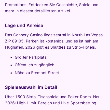
Promotions. Entdecken Sie Geschichte, Spiele und
mehr in diesem detaillierten Artikel.
Lage und Anreise
Das Cannery Casino liegt zentral in North Las Vegas,
ZIP 89105. Parken ist kostenlos, und es ist nah am
Flughafen. 2026 gibt es Shuttles zu Strip-Hotels.
Großer Parkplatz
Öffentlich zugänglich
Nähe zu Fremont Street
Spieleauswahl im Detail
Über 1.500 Slots, Tischspiele und Poker-Room. Neu
2026: High-Limit-Bereich und Live-Sportsbetting.