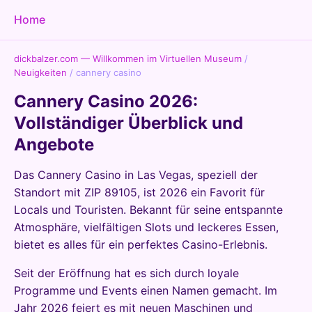
Home
dickbalzer.com — Willkommen im Virtuellen Museum
/
Neuigkeiten
/
cannery casino
Cannery Casino 2026:
Vollständiger Überblick und
Angebote
Das Cannery Casino in Las Vegas, speziell der
Standort mit ZIP 89105, ist 2026 ein Favorit für
Locals und Touristen. Bekannt für seine entspannte
Atmosphäre, vielfältigen Slots und leckeres Essen,
bietet es alles für ein perfektes Casino-Erlebnis.
Seit der Eröffnung hat es sich durch loyale
Programme und Events einen Namen gemacht. Im
Jahr 2026 feiert es mit neuen Maschinen und