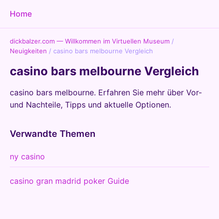
Home
dickbalzer.com — Willkommen im Virtuellen Museum
/
Neuigkeiten
/
casino bars melbourne Vergleich
casino bars melbourne Vergleich
casino bars melbourne. Erfahren Sie mehr über Vor-
und Nachteile, Tipps und aktuelle Optionen.
Verwandte Themen
ny casino
casino gran madrid poker Guide