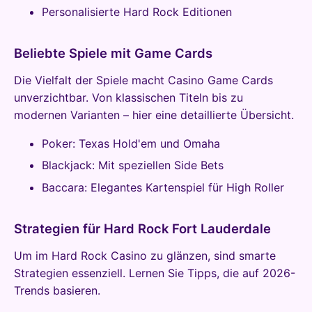
Personalisierte Hard Rock Editionen
Beliebte Spiele mit Game Cards
Die Vielfalt der Spiele macht Casino Game Cards
unverzichtbar. Von klassischen Titeln bis zu
modernen Varianten – hier eine detaillierte Übersicht.
Poker: Texas Hold'em und Omaha
Blackjack: Mit speziellen Side Bets
Baccara: Elegantes Kartenspiel für High Roller
Strategien für Hard Rock Fort Lauderdale
Um im Hard Rock Casino zu glänzen, sind smarte
Strategien essenziell. Lernen Sie Tipps, die auf 2026-
Trends basieren.