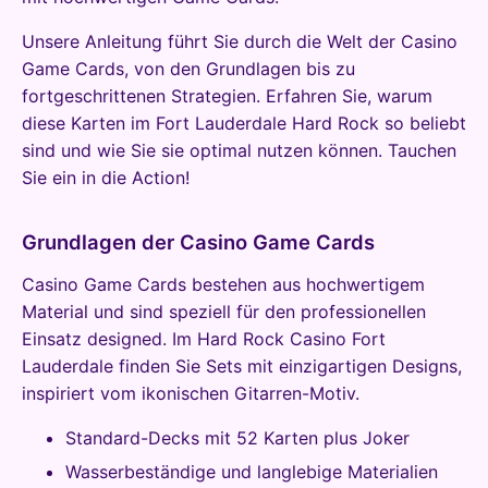
Unsere Anleitung führt Sie durch die Welt der Casino
Game Cards, von den Grundlagen bis zu
fortgeschrittenen Strategien. Erfahren Sie, warum
diese Karten im Fort Lauderdale Hard Rock so beliebt
sind und wie Sie sie optimal nutzen können. Tauchen
Sie ein in die Action!
Grundlagen der Casino Game Cards
Casino Game Cards bestehen aus hochwertigem
Material und sind speziell für den professionellen
Einsatz designed. Im Hard Rock Casino Fort
Lauderdale finden Sie Sets mit einzigartigen Designs,
inspiriert vom ikonischen Gitarren-Motiv.
Standard-Decks mit 52 Karten plus Joker
Wasserbeständige und langlebige Materialien