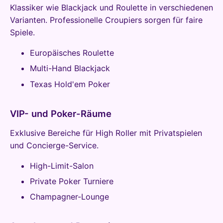
Klassiker wie Blackjack und Roulette in verschiedenen
Varianten. Professionelle Croupiers sorgen für faire
Spiele.
Europäisches Roulette
Multi-Hand Blackjack
Texas Hold'em Poker
VIP- und Poker-Räume
Exklusive Bereiche für High Roller mit Privatspielen
und Concierge-Service.
High-Limit-Salon
Private Poker Turniere
Champagner-Lounge