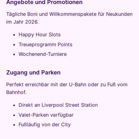
Angebote und Promotionen
Tägliche Boni und Willkommenspakete für Neukunden
im Jahr 2026.
Happy Hour Slots
Treueprogramm Points
Wochenend-Turniere
Zugang und Parken
Perfekt erreichbar mit der U-Bahn oder zu Fuß vom
Bahnhof.
Direkt an Liverpool Street Station
Valet-Parken verfügbar
Fußläufig von der City