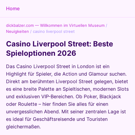
Home
dickbalzer.com — Willkommen im Virtuellen Museum
/
Neuigkeiten
/
casino liverpool street
Casino Liverpool Street: Beste
Spieloptionen 2026
Das Casino Liverpool Street in London ist ein
Highlight für Spieler, die Action und Glamour suchen.
Direkt am berühmten Liverpool Street gelegen, bietet
es eine breite Palette an Spieltischen, modernen Slots
und exklusiven VIP-Bereichen. Ob Poker, Blackjack
oder Roulette – hier finden Sie alles für einen
unvergesslichen Abend. Mit seiner zentralen Lage ist
es ideal für Geschäftsreisende und Touristen
gleichermaßen.