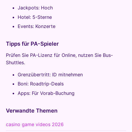
Jackpots: Hoch
Hotel: 5-Sterne
Events: Konzerte
Tipps für PA-Spieler
Prüfen Sie PA-Lizenz für Online, nutzen Sie Bus-
Shuttles.
Grenzübertritt: ID mitnehmen
Boni: Roadtrip-Deals
Apps: Für Vorab-Buchung
Verwandte Themen
casino game videos 2026