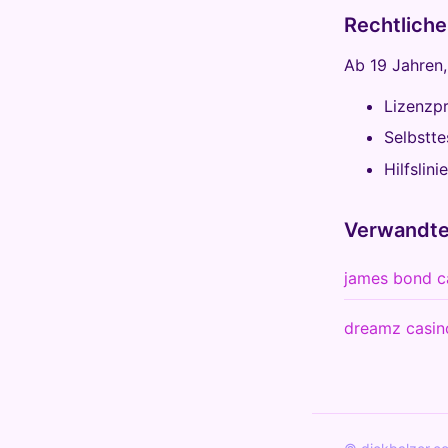
Rechtliche
Ab 19 Jahren,
Lizenzp
Selbstte
Hilfslini
Verwandt
james bond ca
dreamz casin