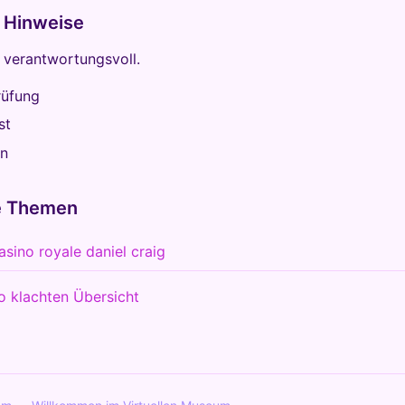
 Hinweise
 verantwortungsvoll.
rüfung
st
en
e Themen
sino royale daniel craig
o klachten Übersicht