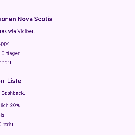
ionen Nova Scotia
tes wie Vicibet.
Apps
 Einlagen
pport
ni Liste
 Cashback.
lich 20%
ls
intritt