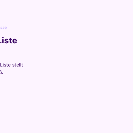
osse
Liste
iste stellt
6.