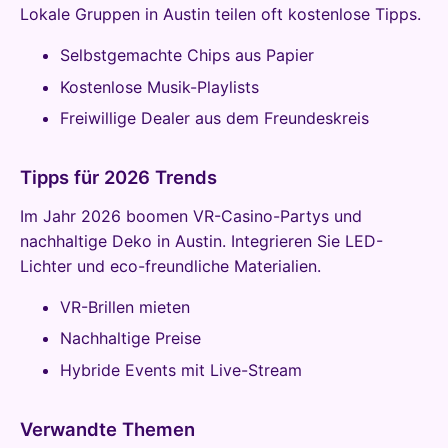
Lokale Gruppen in Austin teilen oft kostenlose Tipps.
Selbstgemachte Chips aus Papier
Kostenlose Musik-Playlists
Freiwillige Dealer aus dem Freundeskreis
Tipps für 2026 Trends
Im Jahr 2026 boomen VR-Casino-Partys und
nachhaltige Deko in Austin. Integrieren Sie LED-
Lichter und eco-freundliche Materialien.
VR-Brillen mieten
Nachhaltige Preise
Hybride Events mit Live-Stream
Verwandte Themen