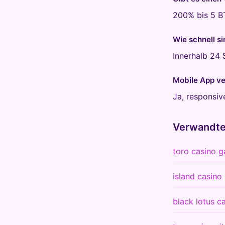
200% bis 5 BT
Wie schnell s
Innerhalb 24 
Mobile App v
Ja, responsiv
Verwandt
toro casino 
island casino
black lotus c