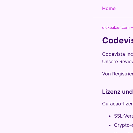
Home
dickbalzer.com 
Codevis
Codevista Inc
Unsere Review
Von Registrie
Lizenz und
Curacao-lizen
SSL-Ver
Crypto-