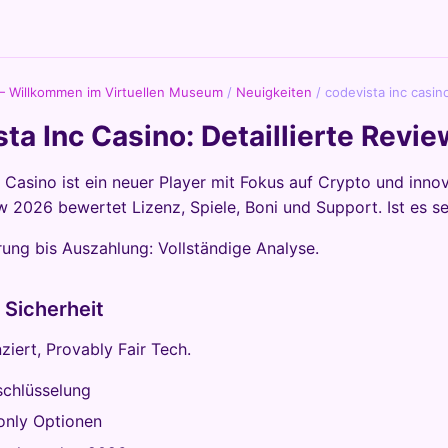
— Willkommen im Virtuellen Museum
/
Neuigkeiten
/
codevista inc casin
ta Inc Casino: Detaillierte Revi
 Casino ist ein neuer Player mit Fokus auf Crypto und innov
 2026 bewertet Lizenz, Spiele, Boni und Support. Ist es se
rung bis Auszahlung: Vollständige Analyse.
 Sicherheit
ziert, Provably Fair Tech.
schlüsselung
only Optionen