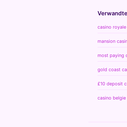
Verwandt
casino royale
mansion casi
most paying 
gold coast ca
£10 deposit c
casino belgie