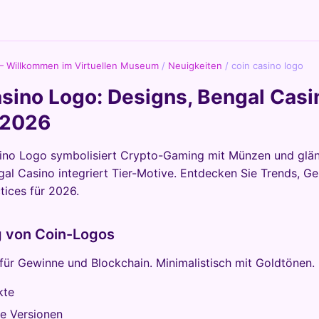
— Willkommen im Virtuellen Museum
/
Neuigkeiten
/
coin casino logo
sino Logo: Designs, Bengal Casi
 2026
ino Logo symbolisiert Crypto-Gaming mit Münzen und glä
gal Casino integriert Tier-Motive. Entdecken Sie Trends, G
tices für 2026.
 von Coin-Logos
für Gewinne und Blockchain. Minimalistisch mit Goldtönen.
kte
e Versionen