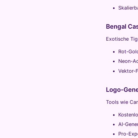
Skalierb
Bengal Cas
Exotische Tig
Rot-Gol
Neon-Ac
Vektor-
Logo-Gene
Tools wie Ca
Kostenl
AI-Gene
Pro-Exp