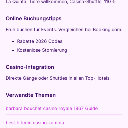
La Quinta: Tiere willkommen, Casino-Shuttle. 110 €.
Online Buchungstipps
Früh buchen für Events. Vergleichen bei Booking.com.
Rabatte 2026 Codes
Kostenlose Stornierung
Casino-Integration
Direkte Gänge oder Shuttles in allen Top-Hotels.
Verwandte Themen
barbara bouchet casino royale 1967 Guide
best bitcoin casino zambia