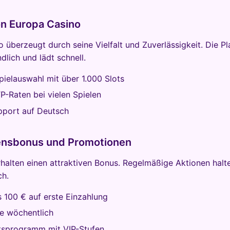
on Europa Casino
 überzeugt durch seine Vielfalt und Zuverlässigkeit. Die Pl
dlich und lädt schnell.
ielauswahl mit über 1.000 Slots
-Raten bei vielen Spielen
pport auf Deutsch
nsbonus und Promotionen
alten einen attraktiven Bonus. Regelmäßige Aktionen halt
h.
 100 € auf erste Einzahlung
le wöchentlich
ätsprogramm mit VIP-Stufen