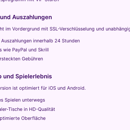
t und Auszahlungen
eht im Vordergrund mit SSL-Verschlüsselung und unabhängi
e Auszahlungen innerhalb 24 Stunden
s wie PayPal und Skrill
ersteckten Gebühren
 und Spielerlebnis
rsion ist optimiert für iOS und Android.
es Spielen unterwegs
ler-Tische in HD-Qualität
ptimierte Oberfläche