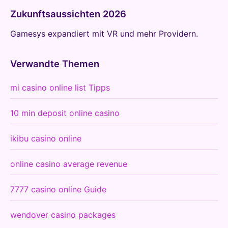
Zukunftsaussichten 2026
Gamesys expandiert mit VR und mehr Providern.
Verwandte Themen
mi casino online list Tipps
10 min deposit online casino
ikibu casino online
online casino average revenue
7777 casino online Guide
wendover casino packages