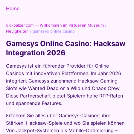
Home
dickbalzer.com — Willkommen im Virtuellen Museum
/
Neuigkeiten
/
gamesys online casino
Gamesys Online Casino: Hacksaw
Integration 2026
Gamesys ist ein führender Provider für Online
Casinos mit innovativen Plattformen. Im Jahr 2026
integriert Gamesys zunehmend Hacksaw Gaming-
Slots wie Wanted Dead or a Wild und Chaos Crew.
Diese Partnerschaft bietet Spielern hohe RTP-Raten
und spannende Features.
Erfahren Sie alles über Gamesys-Casinos, ihre
Stärken, Hacksaw-Spiele und wo Sie spielen können.
Von Jackpot-Systemen bis Mobile-Optimierung –