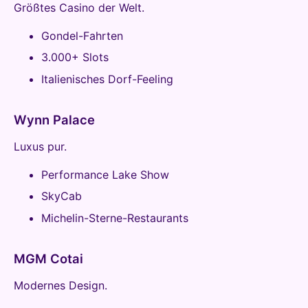
Größtes Casino der Welt.
Gondel-Fahrten
3.000+ Slots
Italienisches Dorf-Feeling
Wynn Palace
Luxus pur.
Performance Lake Show
SkyCab
Michelin-Sterne-Restaurants
MGM Cotai
Modernes Design.