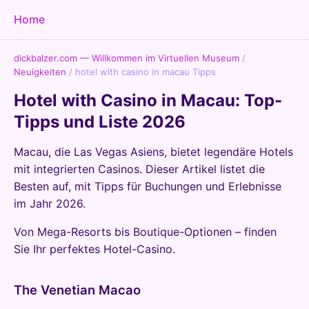
Home
dickbalzer.com — Willkommen im Virtuellen Museum
/
Neuigkeiten
/
hotel with casino in macau Tipps
Hotel with Casino in Macau: Top-
Tipps und Liste 2026
Macau, die Las Vegas Asiens, bietet legendäre Hotels
mit integrierten Casinos. Dieser Artikel listet die
Besten auf, mit Tipps für Buchungen und Erlebnisse
im Jahr 2026.
Von Mega-Resorts bis Boutique-Optionen – finden
Sie Ihr perfektes Hotel-Casino.
The Venetian Macao