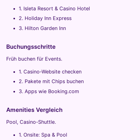
1. Isleta Resort & Casino Hotel
2. Holiday Inn Express
3. Hilton Garden Inn
Buchungsschritte
Früh buchen für Events.
1. Casino-Website checken
2. Pakete mit Chips buchen
3. Apps wie Booking.com
Amenities Vergleich
Pool, Casino-Shuttle.
1. Onsite: Spa & Pool