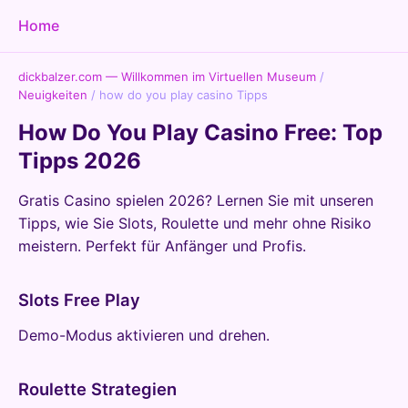
Home
dickbalzer.com — Willkommen im Virtuellen Museum
/
Neuigkeiten
/
how do you play casino Tipps
How Do You Play Casino Free: Top
Tipps 2026
Gratis Casino spielen 2026? Lernen Sie mit unseren
Tipps, wie Sie Slots, Roulette und mehr ohne Risiko
meistern. Perfekt für Anfänger und Profis.
Slots Free Play
Demo-Modus aktivieren und drehen.
Roulette Strategien