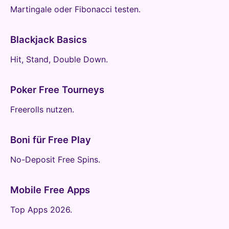
Martingale oder Fibonacci testen.
Blackjack Basics
Hit, Stand, Double Down.
Poker Free Tourneys
Freerolls nutzen.
Boni für Free Play
No-Deposit Free Spins.
Mobile Free Apps
Top Apps 2026.