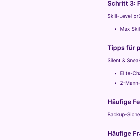
Schritt 3:
Skill-Level pr
Max Ski
Tipps für 
Silent & Snea
Elite-Ch
2-Mann
Häufige F
Backup-Siche
Häufige F