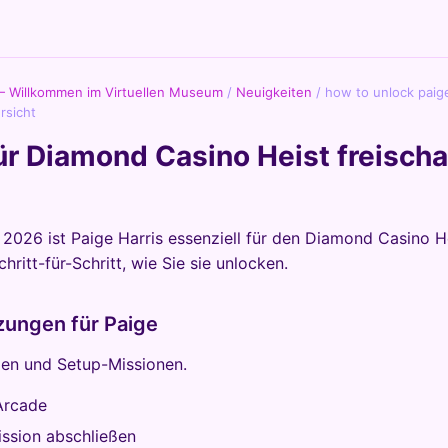
— Willkommen im Virtuellen Museum
/
Neuigkeiten
/
how to unlock paig
rsicht
ür Diamond Casino Heist freischa
 2026 ist Paige Harris essenziell für den Diamond Casino He
hritt-für-Schritt, wie Sie sie unlocken.
zungen für Paige
zen und Setup-Missionen.
Arcade
ssion abschließen