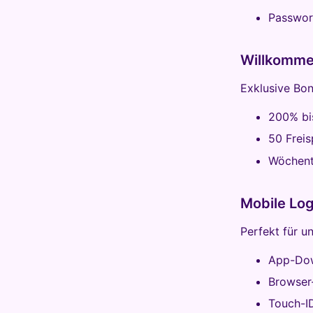
Passwor
Willkomme
Exklusive Bon
200% bi
50 Frei
Wöchent
Mobile Lo
Perfekt für u
App-Dow
Browser
Touch-I