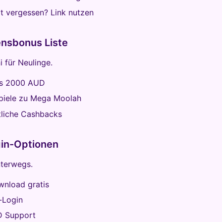
t vergessen? Link nutzen
nsbonus Liste
i für Neulinge.
s 2000 AUD
spiele zu Mega Moolah
liche Cashbacks
gin-Optionen
nterwegs.
nload gratis
-Login
D Support