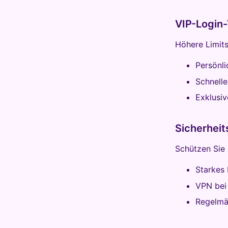
VIP-Login-
Höhere Limits
Persönl
Schnell
Exklusiv
Sicherheit
Schützen Sie 
Starkes
VPN bei
Regelmä