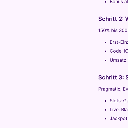
Bonus a
Schritt 2
150% bis 300
Erst-Ei
Code: 
Umsatz
Schritt 3:
Pragmatic, Ev
Slots: G
Live: Bl
Jackpots