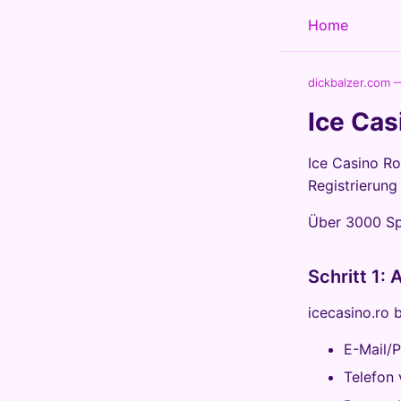
Home
dickbalzer.com 
Ice Cas
Ice Casino Ro
Registrierung
Über 3000 Spi
Schritt 1:
icecasino.ro
E-Mail/
Telefon 