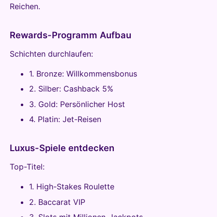
Reichen.
Rewards-Programm Aufbau
Schichten durchlaufen:
1. Bronze: Willkommensbonus
2. Silber: Cashback 5%
3. Gold: Persönlicher Host
4. Platin: Jet-Reisen
Luxus-Spiele entdecken
Top-Titel:
1. High-Stakes Roulette
2. Baccarat VIP
3. Slots mit Millionen-Jackpots