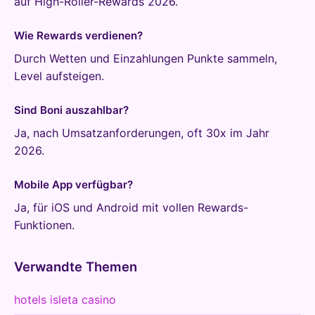
auf High-Roller-Rewards 2026.
Wie Rewards verdienen?
Durch Wetten und Einzahlungen Punkte sammeln,
Level aufsteigen.
Sind Boni auszahlbar?
Ja, nach Umsatzanforderungen, oft 30x im Jahr
2026.
Mobile App verfügbar?
Ja, für iOS und Android mit vollen Rewards-
Funktionen.
Verwandte Themen
hotels isleta casino