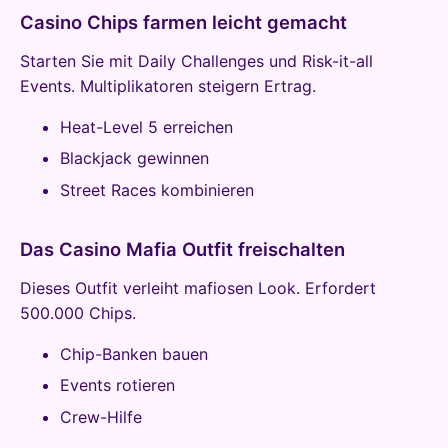
Casino Chips farmen leicht gemacht
Starten Sie mit Daily Challenges und Risk-it-all
Events. Multiplikatoren steigern Ertrag.
Heat-Level 5 erreichen
Blackjack gewinnen
Street Races kombinieren
Das Casino Mafia Outfit freischalten
Dieses Outfit verleiht mafiosen Look. Erfordert
500.000 Chips.
Chip-Banken bauen
Events rotieren
Crew-Hilfe