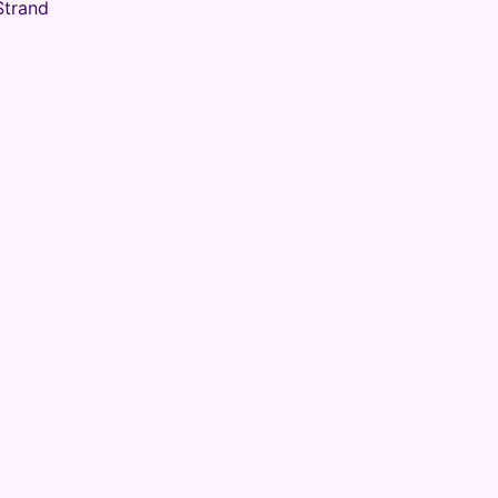
Strand