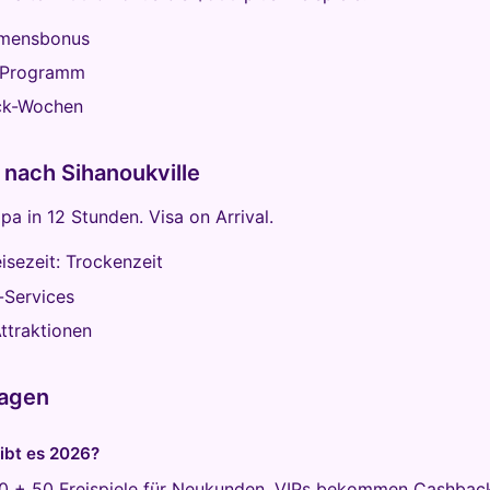
mensbonus
-Programm
ck-Wochen
 nach Sihanoukville
pa in 12 Stunden. Visa on Arrival.
isezeit: Trockenzeit
-Services
ttraktionen
ragen
ibt es 2026?
0 + 50 Freispiele für Neukunden. VIPs bekommen Cashbac