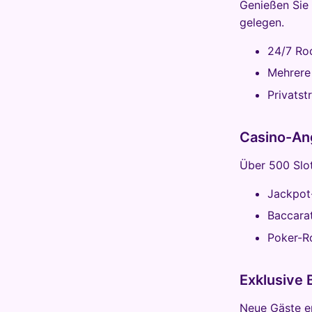
Genießen Sie 
gelegen.
24/7 Ro
Mehrere
Privatst
Casino-An
Über 500 Slot
Jackpot
Baccarat
Poker-
Exklusive 
Neue Gäste er