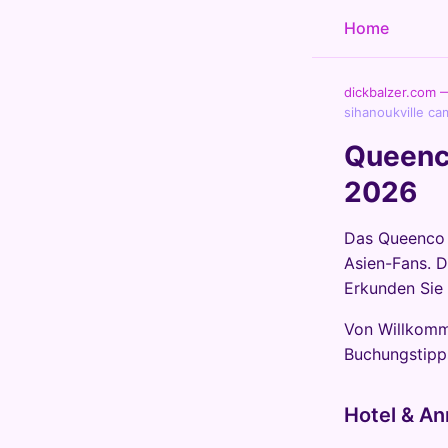
Home
dickbalzer.com 
sihanoukville ca
Queenco
2026
Das Queenco H
Asien-Fans. D
Erkunden Sie 
Von Willkomme
Buchungstipps
Hotel & An