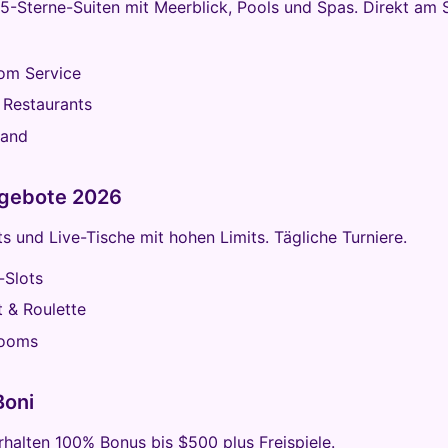
5-Sterne-Suiten mit Meerblick, Pools und Spas. Direkt am 
om Service
 Restaurants
rand
gebote 2026
s und Live-Tische mit hohen Limits. Tägliche Turniere.
-Slots
 & Roulette
Rooms
Boni
halten 100% Bonus bis $500 plus Freispiele.