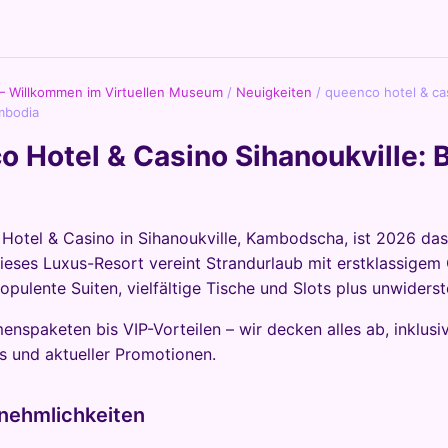
— Willkommen im Virtuellen Museum
/
Neuigkeiten
/
queenco hotel & ca
mbodia
 Hotel & Casino Sihanoukville: 
otel & Casino in Sihanoukville, Kambodscha, ist 2026 das 
ieses Luxus-Resort vereint Strandurlaub mit erstklassigem
opulente Suiten, vielfältige Tische und Slots plus unwiderst
nspaketen bis VIP-Vorteilen – wir decken alles ab, inklusi
 und aktueller Promotionen.
nehmlichkeiten