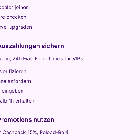
Dealer joinen
ere checken
evel upgraden
 Auszahlungen sichern
tcoin, 24h Fiat. Keine Limits für VIPs.
verifizieren
nne anfordern
t eingeben
halb 1h erhalten
 Promotions nutzen
r Cashback 15%, Reload-Boni.