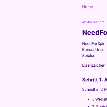
Home
dickbalzer.com 
NeedFo
NeedForSpin 
Bonus. Unser 
Spieler.
Lizenzsicher,
Schritt 1:
Schnell in 2 
1. Websi
2. Regis