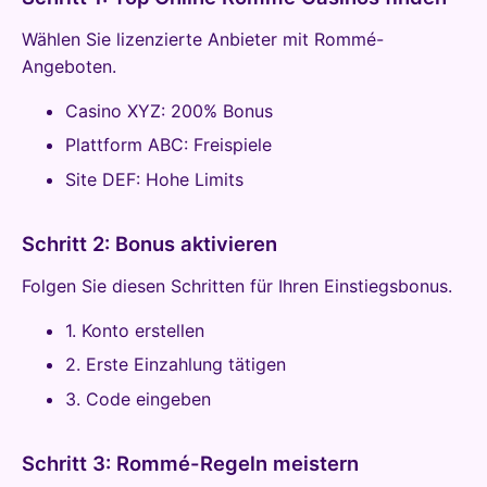
Wählen Sie lizenzierte Anbieter mit Rommé-
Angeboten.
Casino XYZ: 200% Bonus
Plattform ABC: Freispiele
Site DEF: Hohe Limits
Schritt 2: Bonus aktivieren
Folgen Sie diesen Schritten für Ihren Einstiegsbonus.
1. Konto erstellen
2. Erste Einzahlung tätigen
3. Code eingeben
Schritt 3: Rommé-Regeln meistern