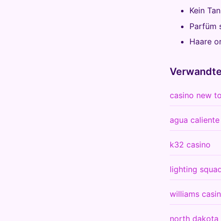
Kein Ta
Parfüm 
Haare or
Verwandt
casino new t
agua caliente
k32 casino
lighting squa
williams casi
north dakota 