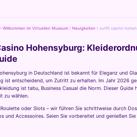
— Willkommen im Virtuellen Museum
/
Neuigkeiten
/
outfit casino hohe
Casino Hohensyburg: Kleiderord
uide
hensyburg in Deutschland ist bekannt für Eleganz und Gla
g ist entscheidend, um Zutritt zu erhalten. Im Jahr 2026 ge
kleidung ist tabu, Business Casual die Norm. Dieser Guide hi
it zu wählen.
 Roulette oder Slots – wir führen Sie schrittweise durch Do
ps und Accessoires. Seien Sie vorbereitet und genießen Si