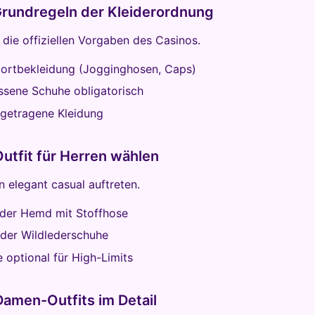
 Grundregeln der Kleiderordnung
 die offiziellen Vorgaben des Casinos.
portbekleidung (Jogginghosen, Caps)
ssene Schuhe obligatorisch
bgetragene Kleidung
Outfit für Herren wählen
n elegant casual auftreten.
der Hemd mit Stoffhose
oder Wildlederschuhe
 optional für High-Limits
 Damen-Outfits im Detail