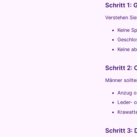
Schritt 1:
Verstehen Sie
Keine S
Geschlo
Keine a
Schritt 2: 
Männer sollte
Anzug o
Leder- 
Krawatte
Schritt 3: