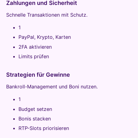
Zahlungen und Sicherheit
Schnelle Transaktionen mit Schutz.
1
PayPal, Krypto, Karten
2FA aktivieren
Limits prüfen
Strategien für Gewinne
Bankroll-Management und Boni nutzen.
1
Budget setzen
Bonis stacken
RTP-Slots priorisieren