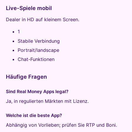
Live-Spiele mobil
Dealer in HD auf kleinem Screen.
1
Stabile Verbindung
Portrait/landscape
Chat-Funktionen
Häufige Fragen
Sind Real Money Apps legal?
Ja, in regulierten Märkten mit Lizenz.
Welche ist die beste App?
Abhängig von Vorlieben; prüfen Sie RTP und Boni.