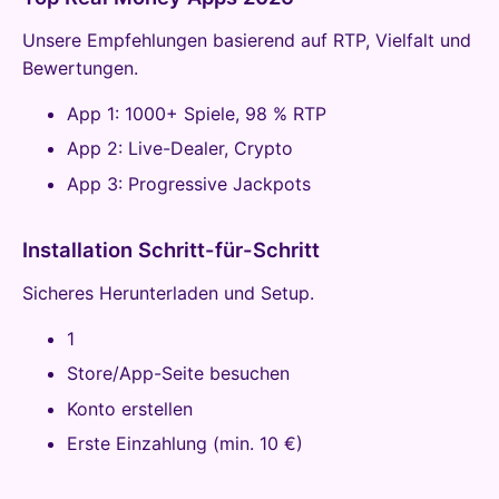
Unsere Empfehlungen basierend auf RTP, Vielfalt und
Bewertungen.
App 1: 1000+ Spiele, 98 % RTP
App 2: Live-Dealer, Crypto
App 3: Progressive Jackpots
Installation Schritt-für-Schritt
Sicheres Herunterladen und Setup.
1
Store/App-Seite besuchen
Konto erstellen
Erste Einzahlung (min. 10 €)