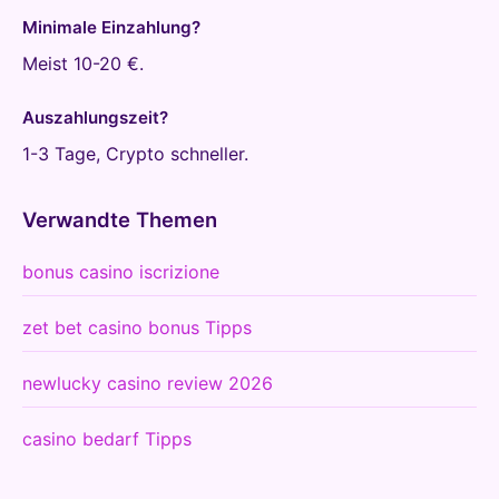
Minimale Einzahlung?
Meist 10-20 €.
Auszahlungszeit?
1-3 Tage, Crypto schneller.
Verwandte Themen
bonus casino iscrizione
zet bet casino bonus Tipps
newlucky casino review 2026
casino bedarf Tipps