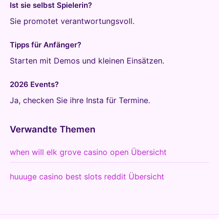
Ist sie selbst Spielerin?
Sie promotet verantwortungsvoll.
Tipps für Anfänger?
Starten mit Demos und kleinen Einsätzen.
2026 Events?
Ja, checken Sie ihre Insta für Termine.
Verwandte Themen
when will elk grove casino open Übersicht
huuuge casino best slots reddit Übersicht