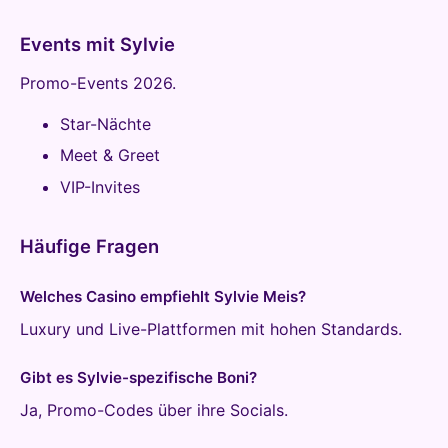
Events mit Sylvie
Promo-Events 2026.
Star-Nächte
Meet & Greet
VIP-Invites
Häufige Fragen
Welches Casino empfiehlt Sylvie Meis?
Luxury und Live-Plattformen mit hohen Standards.
Gibt es Sylvie-spezifische Boni?
Ja, Promo-Codes über ihre Socials.