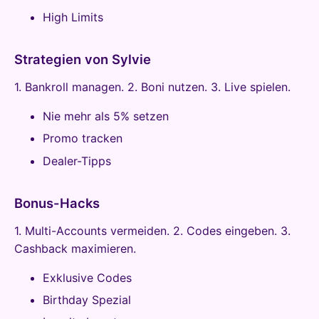
High Limits
Strategien von Sylvie
1. Bankroll managen. 2. Boni nutzen. 3. Live spielen.
Nie mehr als 5% setzen
Promo tracken
Dealer-Tipps
Bonus-Hacks
1. Multi-Accounts vermeiden. 2. Codes eingeben. 3.
Cashback maximieren.
Exklusive Codes
Birthday Spezial