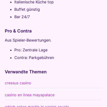
Italienische Küche top
Buffet günstig
Bar 24/7
Pro & Contra
Aus Spieler-Bewertungen.
Pro: Zentrale Lage
Contra: Parkgebühren
Verwandte Themen
cressus casino
casino en linea mayapalace
which aston martin in casino royale