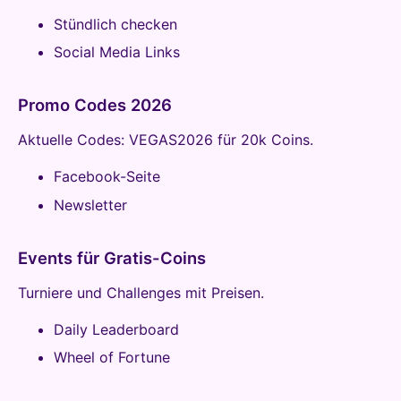
Stündlich checken
Social Media Links
Promo Codes 2026
Aktuelle Codes: VEGAS2026 für 20k Coins.
Facebook-Seite
Newsletter
Events für Gratis-Coins
Turniere und Challenges mit Preisen.
Daily Leaderboard
Wheel of Fortune