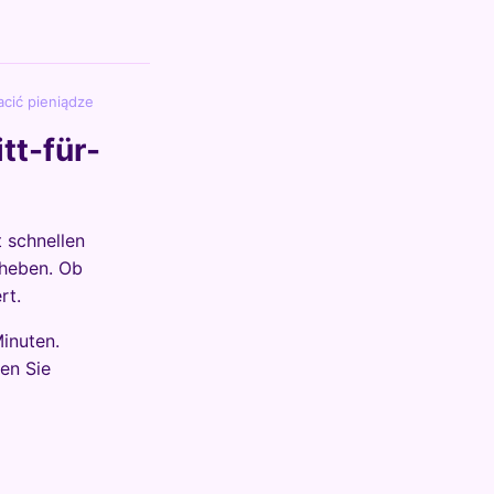
acić pieniądze
tt-für-
t schnellen
bheben. Ob
rt.
inuten.
en Sie