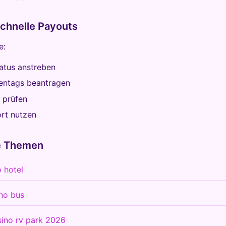
schnelle Payouts
e:
tatus anstreben
entags beantragen
s prüfen
rt nutzen
e Themen
 hotel
ino bus
sino rv park 2026