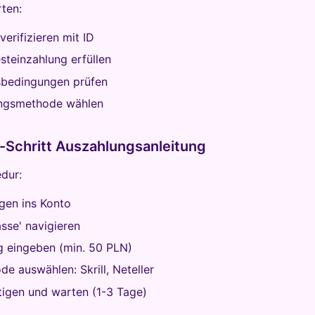
rten:
verifizieren mit ID
steinzahlung erfüllen
sbedingungen prüfen
ungsmethode wählen
r-Schritt Auszahlungsanleitung
dur:
ggen ins Konto
asse' navigieren
g eingeben (min. 50 PLN)
de auswählen: Skrill, Neteller
tigen und warten (1-3 Tage)