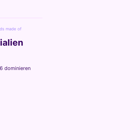
rds made of
alien
26 dominieren