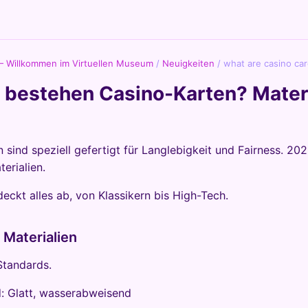
— Willkommen im Virtuellen Museum
/
Neuigkeiten
/
what are casino ca
 bestehen Casino-Karten? Materi
 sind speziell gefertigt für Langlebigkeit und Fairness. 20
erialien.
deckt alles ab, von Klassikern bis High-Tech.
 Materialien
 Standards.
d: Glatt, wasserabweisend