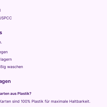
1
 USPCC
s
.
egen
 lagern
ßig waschen
ragen
arten aus Plastik?
arten sind 100% Plastik für maximale Haltbarkeit.