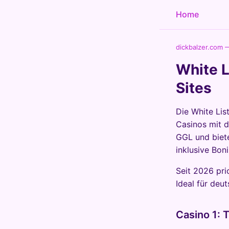
Home
dickbalzer.com 
White L
Sites
Die White Lis
Casinos mit d
GGL und biete
inklusive Bon
Seit 2026 pri
Ideal für deut
Casino 1: 