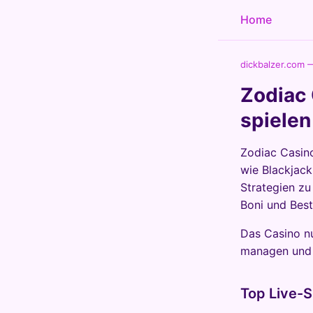
Home
dickbalzer.com 
Zodiac 
spielen
Zodiac Casino
wie Blackjack
Strategien zu
Boni und Best
Das Casino nu
managen und 
Top Live-S