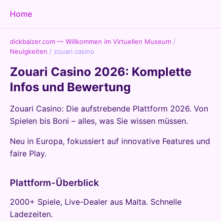
Home
dickbalzer.com — Willkommen im Virtuellen Museum
/
Neuigkeiten
/
zouari casino
Zouari Casino 2026: Komplette
Infos und Bewertung
Zouari Casino: Die aufstrebende Plattform 2026. Von
Spielen bis Boni – alles, was Sie wissen müssen.
Neu in Europa, fokussiert auf innovative Features und
faire Play.
Plattform-Überblick
2000+ Spiele, Live-Dealer aus Malta. Schnelle
Ladezeiten.