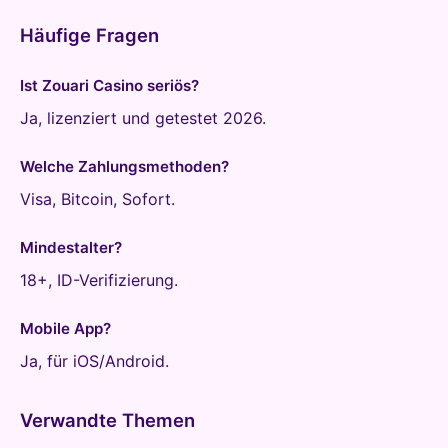
Häufige Fragen
Ist Zouari Casino seriös?
Ja, lizenziert und getestet 2026.
Welche Zahlungsmethoden?
Visa, Bitcoin, Sofort.
Mindestalter?
18+, ID-Verifizierung.
Mobile App?
Ja, für iOS/Android.
Verwandte Themen