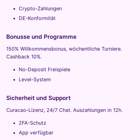
Crypto-Zahlungen
DE-Konformität
Bonusse und Programme
150% Willkommensbonus, wöchentliche Turniere.
Cashback 10%.
No-Deposit Freispiele
Level-System
Sicherheit und Support
Curacao-Lizenz, 24/7 Chat. Auszahlungen in 12h.
2FA-Schutz
App verfügbar