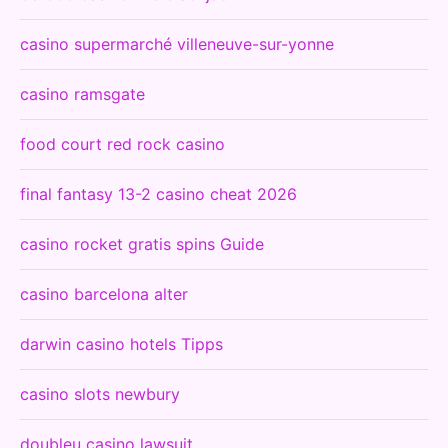
casino supermarché villeneuve-sur-yonne
casino ramsgate
food court red rock casino
final fantasy 13-2 casino cheat 2026
casino rocket gratis spins Guide
casino barcelona alter
darwin casino hotels Tipps
casino slots newbury
doubleu casino lawsuit