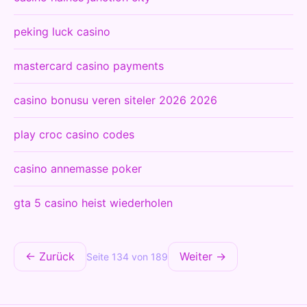
peking luck casino
mastercard casino payments
casino bonusu veren siteler 2026 2026
play croc casino codes
casino annemasse poker
gta 5 casino heist wiederholen
← Zurück
Weiter →
Seite 134 von 189