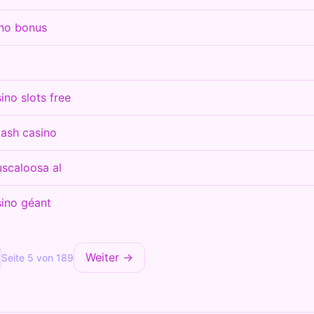
ino bonus
no slots free
lash casino
uscaloosa al
sino géant
Weiter →
Seite 5 von 189