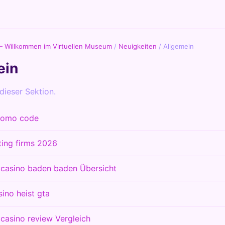
— Willkommen im Virtuellen Museum
/
Neuigkeiten
/
Allgemein
ein
 dieser Sektion.
romo code
ting firms 2026
 casino baden baden Übersicht
ino heist gta
 casino review Vergleich