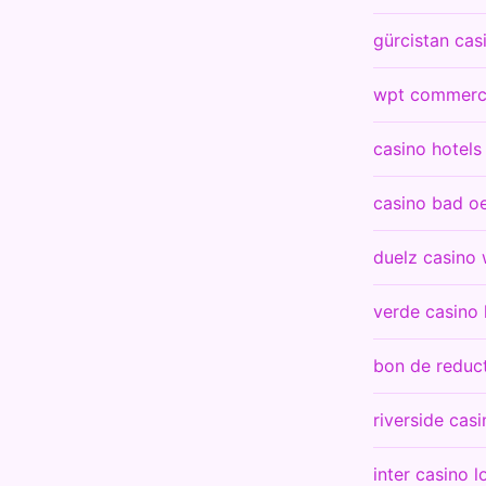
gürcistan cas
wpt commerc
casino hotels 
casino bad o
duelz casino 
verde casino 
bon de reduct
riverside cas
inter casino l