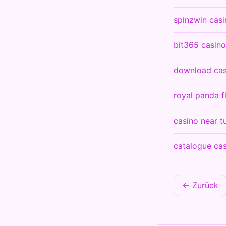
spinzwin cas
bit365 casino
download casi
royal panda f
casino near t
catalogue ca
← Zurück