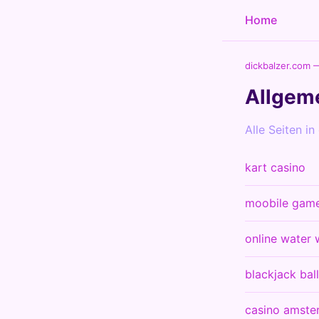
Home
dickbalzer.com 
Allgem
Alle Seiten in
kart casino
moobile game
online water 
blackjack bal
casino amste