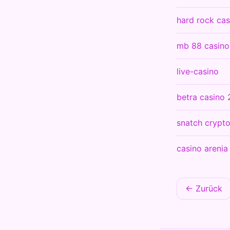
hard rock ca
mb 88 casino
live-casino
betra casino
snatch crypt
casino arenia
← Zurück