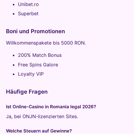
Unibet.ro
Superbet
Boni und Promotionen
Willkommenspakete bis 5000 RON.
200% Match Bonus
Free Spins Galore
Loyalty VIP
Häufige Fragen
Ist Online-Casino in Romania legal 2026?
Ja, bei ONJN-lizenzierten Sites.
Welche Steuern auf Gewinne?