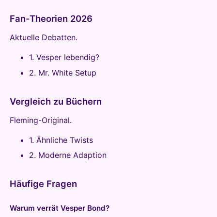
Fan-Theorien 2026
Aktuelle Debatten.
1. Vesper lebendig?
2. Mr. White Setup
Vergleich zu Büchern
Fleming-Original.
1. Ähnliche Twists
2. Moderne Adaption
Häufige Fragen
Warum verrät Vesper Bond?