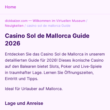
Home
dickbalzer.com — Willkommen im Virtuellen Museum
/
Neuigkeiten
/
casino sol de mallorca Guide
Casino Sol de Mallorca Guide
2026
Entdecken Sie das Casino Sol de Mallorca in unserem
detaillierten Guide für 2026! Dieses ikonische Casino
auf den Balearen bietet Slots, Poker und Live-Spiele
in traumhafter Lage. Lernen Sie Öffnungszeiten,
Eintritt und Tipps.
Ideal für Urlauber auf Mallorca.
Lage und Anreise