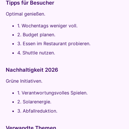
Tipps für Besucher
Optimal genießen.
1. Wochentags weniger voll.
2. Budget planen.
3. Essen im Restaurant probieren.
4. Shuttle nutzen.
Nachhaltigkeit 2026
Grüne Initiativen.
1. Verantwortungsvolles Spielen.
2. Solarenergie.
3. Abfallreduktion.
Verwandte Themen