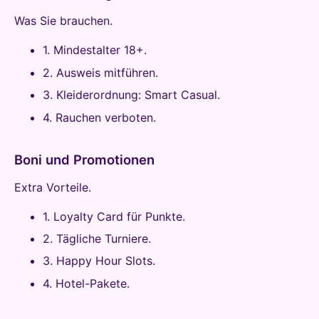
Was Sie brauchen.
1. Mindestalter 18+.
2. Ausweis mitführen.
3. Kleiderordnung: Smart Casual.
4. Rauchen verboten.
Boni und Promotionen
Extra Vorteile.
1. Loyalty Card für Punkte.
2. Tägliche Turniere.
3. Happy Hour Slots.
4. Hotel-Pakete.