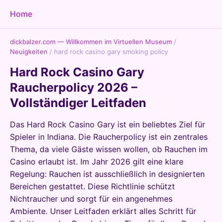
Home
dickbalzer.com — Willkommen im Virtuellen Museum
/
Neuigkeiten
/
hard rock casino gary smoking policy
Hard Rock Casino Gary
Raucherpolicy 2026 –
Vollständiger Leitfaden
Das Hard Rock Casino Gary ist ein beliebtes Ziel für
Spieler in Indiana. Die Raucherpolicy ist ein zentrales
Thema, da viele Gäste wissen wollen, ob Rauchen im
Casino erlaubt ist. Im Jahr 2026 gilt eine klare
Regelung: Rauchen ist ausschließlich in designierten
Bereichen gestattet. Diese Richtlinie schützt
Nichtraucher und sorgt für ein angenehmes
Ambiente. Unser Leitfaden erklärt alles Schritt für