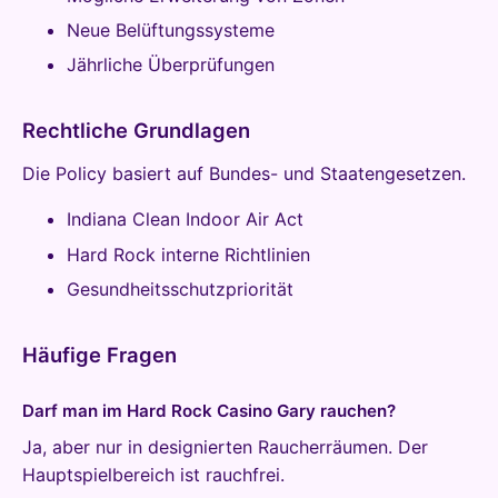
Neue Belüftungssysteme
Jährliche Überprüfungen
Rechtliche Grundlagen
Die Policy basiert auf Bundes- und Staatengesetzen.
Indiana Clean Indoor Air Act
Hard Rock interne Richtlinien
Gesundheitsschutzpriorität
Häufige Fragen
Darf man im Hard Rock Casino Gary rauchen?
Ja, aber nur in designierten Raucherräumen. Der
Hauptspielbereich ist rauchfrei.