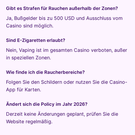
Gibt es Strafen für Rauchen außerhalb der Zonen?
Ja, Bußgelder bis zu 500 USD und Ausschluss vom
Casino sind möglich.
Sind E-Zigaretten erlaubt?
Nein, Vaping ist im gesamten Casino verboten, außer
in speziellen Zonen.
Wie finde ich die Raucherbereiche?
Folgen Sie den Schildern oder nutzen Sie die Casino-
App für Karten.
Ändert sich die Policy im Jahr 2026?
Derzeit keine Änderungen geplant, prüfen Sie die
Website regelmäßig.