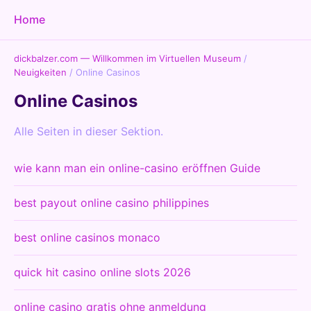
Home
dickbalzer.com — Willkommen im Virtuellen Museum
/
Neuigkeiten
/
Online Casinos
Online Casinos
Alle Seiten in dieser Sektion.
wie kann man ein online-casino eröffnen Guide
best payout online casino philippines
best online casinos monaco
quick hit casino online slots 2026
online casino gratis ohne anmeldung